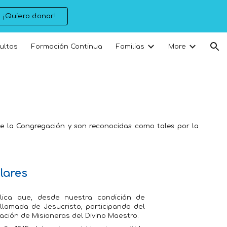
¡Quiero donar!
ion
ultos
Formación Continua
Familias
More
de la Congregación y son reconocidas como tales por la
lares
lica que, desde nuestra condición de
lamada de Jesucristo, participando del
ación de Misioneras del Divino Maestro.