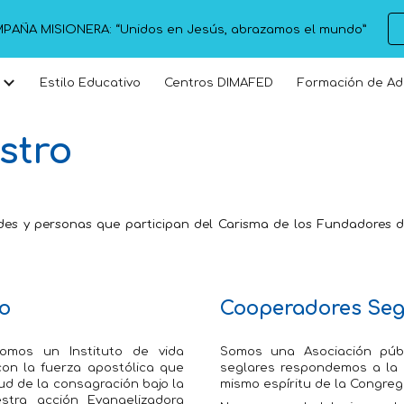
PAÑA MISIONERA: “Unidos en Jesús, abrazamos el mundo”
ip to main content
Skip to navigat
Estilo Educativo
Centros DIMAFED
Formación de Ad
stro
dades y personas que participan del Carisma de los Fundadores 
ro
Cooperadores Seg
omos un Instituto de vida
Somos una Asociación púb
con la fuerza apostólica que
seglares respondemos a la l
itud de la consagración bajo la
mismo espíritu de la Congreg
stra acción Evangelizadora