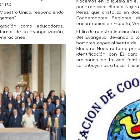
Nacemos en la Iglesia en el a
risto.
por Francisco Blanco Nájer
, Maestro Único, respondiendo
Pérez, que cristaliza en do
gentes”
Cooperadores Seglares d
encontramos en España, Vene
gración como educadoras,
forma de la Evangelización,
El fin de nuestra Asociación 
eneraciones.
del Evangelio, llevando a l
hombres especialmente de lo
Maestro. Nuestra tarea princ
identificación con Él par
ordinarias de la vida famil
contribuyamos a la santifica