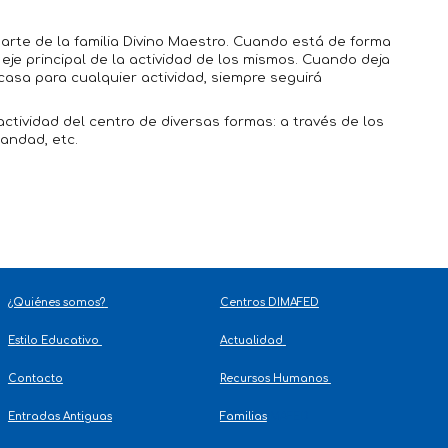
arte de la familia Divino Maestro. Cuando está de forma
eje principal de la actividad de los mismos. Cuando deja
casa para cualquier actividad, siempre seguirá
.
ctividad del centro de diversas formas: a través de los
andad, etc.
¿Quiénes somos?
Centros DIMAFED
Estilo Educativo
Actualidad
Contacto
Recursos Humanos
Entradas Antiguas
Familias
IMAFED